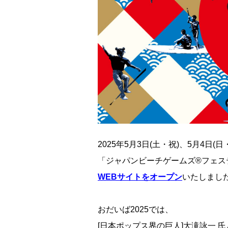
2025
年
5
月
3
日
(
土・祝
)
、
5
月
4
日
(
日
「ジャパンビーチゲームズ®フェステ
WEBサイトをオープン
いたしまし
おだいば2025では、
[日本ポップス界の巨人]大滝詠一 氏