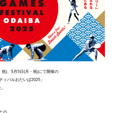
・祝
)
、
5
月
5
日
(
月・祝
)
にて開催の
ィバルおだいば2025」
た。
との