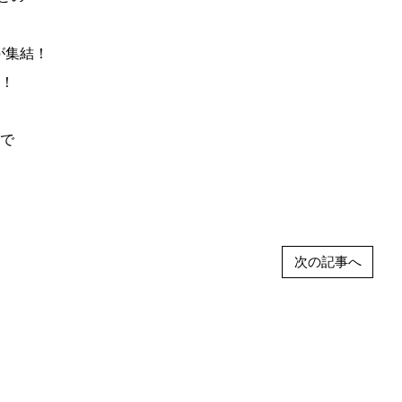
が集結！
！
で
次の記事へ